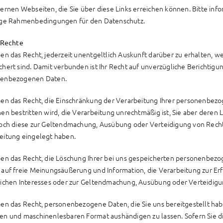
ternen Webseiten, die Sie über diese Links erreichen können. Bitte inf
ige Rahmenbedingungen für den Datenschutz.
e Rechte
ben das Recht, jederzeit unentgeltlich Auskunft darüber zu erhalten,
chert sind. Damit verbunden ist Ihr Recht auf unverzügliche Berichtig
nenbezogenen Daten.
ben das Recht, die Einschränkung der Verarbeitung Ihrer personenbezo
nen bestritten wird, die Verarbeitung unrechtmäßig ist, Sie aber dere
doch diese zur Geltendmachung, Ausübung oder Verteidigung von Rech
eitung eingelegt haben.
ben das Recht, die Löschung Ihrer bei uns gespeicherten personenbezo
 auf freie Meinungsäußerung und Information, die Verarbeitung zur Erf
lichen Interesses oder zur Geltendmachung, Ausübung oder Verteidigun
ben das Recht, personenbezogene Daten, die Sie uns bereitgestellt habe
en und maschinenlesbaren Format aushändigen zu lassen. Sofern Sie d