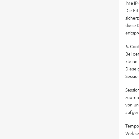
Ihre I
Die Er
sicher
diese 
entspr
6. Coo
Bei de
kleine
Diese 
Sessio
Sessio
zuordn
von un
aufger
Tempor
Websei