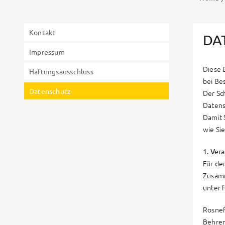
Kontakt
DA
Impressum
Diese 
Haftungsausschluss
bei Be
Datenschutz
Der Sc
Datens
Damit 
wie Si
1. Ver
Für de
Zusamm
unter 
Rosne
Behren