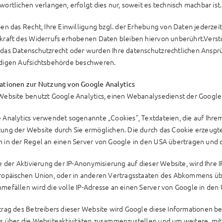
wortlichen verlangen, erfolgt dies nur, soweit es technisch machbar ist.
ben das Recht, Ihre Einwilligung bzgl. der Erhebung von Daten jederzeit
kraft des Widerrufs erhobenen Daten bleiben hiervon unberührt.Vers
das Datenschutzrecht oder wurden Ihre datenschutzrechtlichen Ansprüch
digen Aufsichtsbehörde beschweren.
ationen zur Nutzung von Google Analytics
Website benutzt Google Analytics, einen Webanalysedienst der Google I
 Analytics verwendet sogenannte „Cookies“, Textdateien, die auf Ihr
ung der Website durch Sie ermöglichen. Die durch das Cookie erzeugt
 in der Regel an einen Server von Google in den USA übertragen und d
le der Aktivierung der IP-Anonymisierung auf dieser Website, wird Ihre
ropäischen Union, oder in anderen Vertragsstaaten des Abkommens übe
mefällen wird die volle IP-Adresse an einen Server von Google in den
trag des Betreibers dieser Website wird Google diese Informationen 
s über die Websiteaktivitäten zusammenzustellen und um weitere, mi