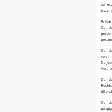
auf ex
jeweil
9. Ihr
Sie ha
gespei
perso
Sie ha
von Ih
Sie je
Verarb
Sie ha
Rechts
öffent
Sie ha
gängig