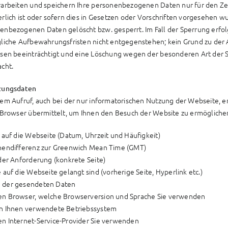
rarbeiten und speichern Ihre personenbezogenen Daten nur für den Ze
erlich ist oder sofern dies in Gesetzen oder Vorschriften vorgesehen 
enbezogenen Daten gelöscht bzw. gesperrt. Im Fall der Sperrung erfol
gliche Aufbewahrungsfristen nicht entgegenstehen; kein Grund zu der
ssen beeinträchtigt und eine Löschung wegen der besonderen Art der
acht.
zungsdaten
dem Aufruf, auch bei der nur informatorischen Nutzung der Webseite, 
r Browser übermittelt, um Ihnen den Besuch der Website zu ermöglichen
f auf die Webseite (Datum, Uhrzeit und Häufigkeit)
nendifferenz zur Greenwich Mean Time (GMT)
 der Anforderung (konkrete Seite)
 auf die Webseite gelangt sind (vorherige Seite, Hyperlink etc.)
 der gesendeten Daten
n Browser, welche Browserversion und Sprache Sie verwenden
n Ihnen verwendete Betriebssystem
n Internet-Service-Provider Sie verwenden