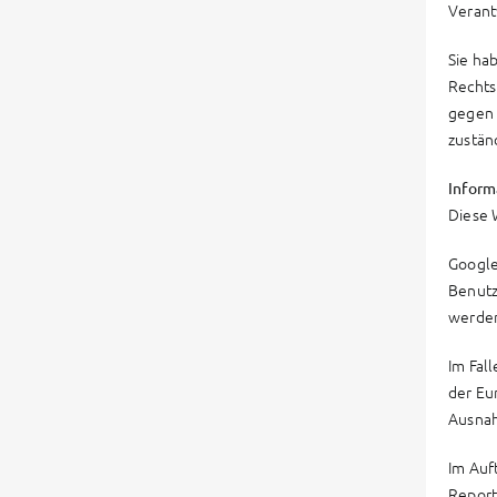
Verant
Sie ha
Rechts
gegen 
zustän
Inform
Diese 
Google
Benutz
werden
Im Fal
der Eu
Ausnah
Im Auf
Report