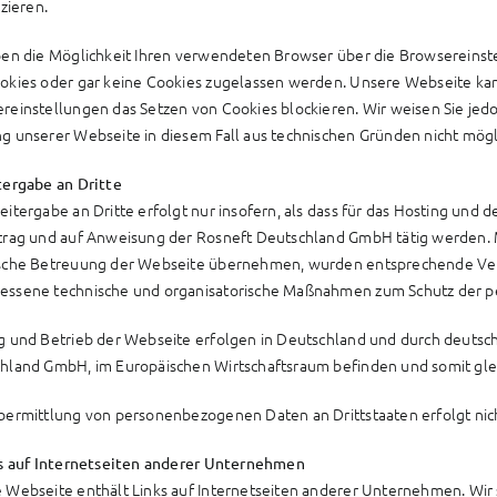
izieren.
ben die Möglichkeit Ihren verwendeten Browser über die Browsereinste
okies oder gar keine Cookies zugelassen werden. Unsere Webseite ka
reinstellungen das Setzen von Cookies blockieren. Wir weisen Sie jedoc
g unserer Webseite in diesem Fall aus technischen Gründen nicht mögli
tergabe an Dritte
itergabe an Dritte erfolgt nur insofern, als dass für das Hosting und d
trag und auf Anweisung der Rosneft Deutschland GmbH tätig werden. 
sche Betreuung der Webseite übernehmen, wurden entsprechende Vert
ssene technische und organisatorische Maßnahmen zum Schutz der p
g und Betrieb der Webseite erfolgen in Deutschland und durch deutsche
hland GmbH, im Europäischen Wirtschaftsraum befinden und somit gle
bermittlung von personenbezogenen Daten an Drittstaaten erfolgt nicht
ks auf Internetseiten anderer Unternehmen
 Webseite enthält Links auf Internetseiten anderer Unternehmen. Wir 