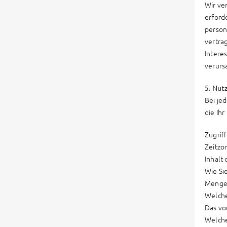
Wir ve
erford
person
vertra
Intere
verurs
5. Nut
Bei je
die Ih
Zugrif
Zeitzo
Inhalt
Wie Sie
Menge
Welche
Das vo
Welche