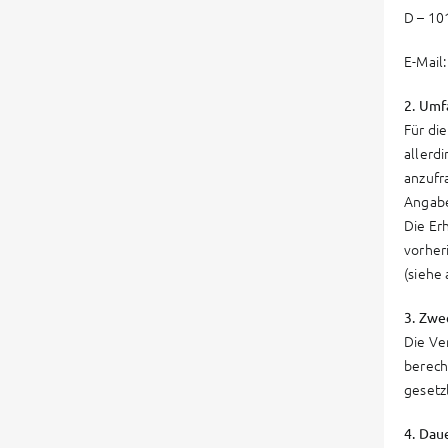
D – 10
E-Mail
2. Umf
Für di
allerd
anzufr
Angabe
Die Er
vorher
(siehe
3. Zwe
Die Ve
berech
gesetz
4. Dau