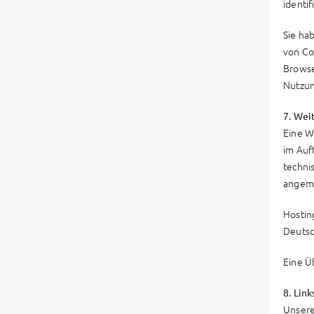
identif
Sie ha
von Co
Browse
Nutzun
7. Wei
Eine We
im Auf
techni
angeme
Hostin
Deutsc
Eine Ü
8. Lin
Unsere