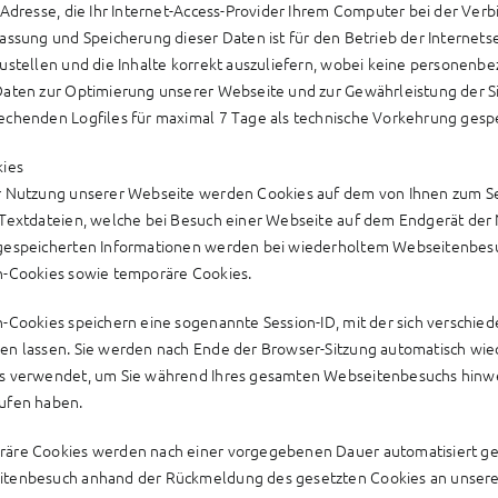
P-Adresse, die Ihr Internet-Access-Provider Ihrem Computer bei der Ver
fassung und Speicherung dieser Daten ist für den Betrieb der Internetse
zustellen und die Inhalte korrekt auszuliefern, wobei keine person
Daten zur Optimierung unserer Webseite und zur Gewährleistung der S
echenden Logfiles für maximal 7 Tage als technische Vorkehrung gespe
kies
r Nutzung unserer Webseite werden Cookies auf dem von Ihnen zum Se
 Textdateien, welche bei Besuch einer Webseite auf dem Endgerät der
gespeicherten Informationen werden bei wiederholtem Webseitenbesu
n-Cookies sowie temporäre Cookies.
n-Cookies speichern eine sogenannte Session-ID, mit der sich verschi
en lassen. Sie werden nach Ende der Browser-Sitzung automatisch wiede
s verwendet, um Sie während Ihres gesamten Webseitenbesuchs hinw
ufen haben.
äre Cookies werden nach einer vorgegebenen Dauer automatisiert gelö
tenbesuch anhand der Rückmeldung des gesetzten Cookies an unsere