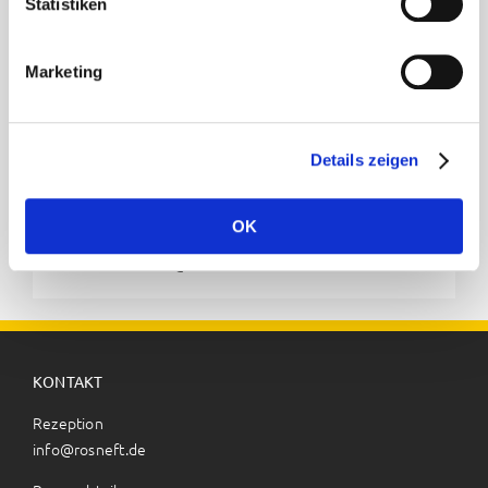
Statistiken
In Übereinstimmung mit der europäischen und
deutschen Gesetzgebung verwendet die Rosneft
Marketing
Deutschland GmbH auch Biodiesel, Bioethanol und
erneuerbaren paraffinischen Dieselkraftstoff aus der
Wasserstoffbehandlung, um umweltfreundlichere
Details zeigen
Kraftstoffe herzustellen.
Kontakt
OK
E-Mail:
mainfuels@rosneft.de
KONTAKT
Rezeption
info@rosneft.de