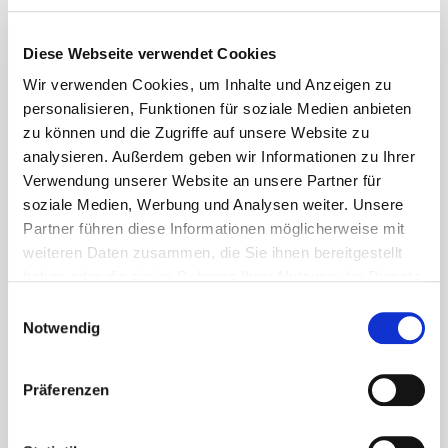
Diese Webseite verwendet Cookies
Wir verwenden Cookies, um Inhalte und Anzeigen zu
personalisieren, Funktionen für soziale Medien anbieten
zu können und die Zugriffe auf unsere Website zu
analysieren. Außerdem geben wir Informationen zu Ihrer
Verwendung unserer Website an unsere Partner für
Das Main Fuels Team gliedert sich in die Abteilungen
soziale Medien, Werbung und Analysen weiter. Unsere
Commercial Supply und B2B Wholesale.
Partner führen diese Informationen möglicherweise mit
Das Commercial Supply Team konzentriert sich
weiteren Daten zusammen, die Sie ihnen bereitgestellt
hauptsächlich auf die Weiterlieferung von Produkten
haben oder die sie im Rahmen Ihrer Nutzung der Dienste
aus Depots in ganz Deutschland über die Schiene oder
gesammelt haben. Sie geben Einwilligung zu unseren
Einwilligungsauswahl
auf dem Wasserweg.
Cookies, wenn Sie unsere Webseite weiterhin nutzen.
Notwendig
Das B2B Wholesale Team verkauft die Produkte an
lokale Händler, Tankstellenbesitzer oder andere
Präferenzen
Großhandelsunternehmen mit Schwerpunkt auf
Transport per LKW.