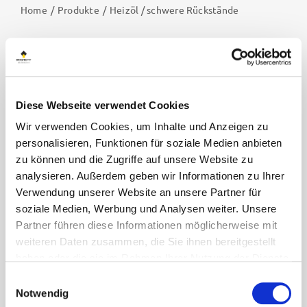
Home
Produkte
Heizöl / schwere Rückstände
Heizöl / schwere
Rückstände
Diese Webseite verwendet Cookies
Wir verwenden Cookies, um Inhalte und Anzeigen zu
Die Rosneft Deutschland GmbH bietet Heizöl und
personalisieren, Funktionen für soziale Medien anbieten
andere schwere Rückstandsöle, die als
zu können und die Zugriffe auf unsere Website zu
Bunkerkraftstoff sowie als Blendkomponente in der
analysieren. Außerdem geben wir Informationen zu Ihrer
maritimen Industrie sowie im Kraftwerk verwendet
Verwendung unserer Website an unsere Partner für
werden können, an.
soziale Medien, Werbung und Analysen weiter. Unsere
Unser Unternehmen liefert Heizöl und schwere
Partner führen diese Informationen möglicherweise mit
Rückstände an wichtige Seehafenterminals in
weiteren Daten zusammen, die Sie ihnen bereitgestellt
Deutschland, Belgien und den Niederlanden.
haben oder die sie im Rahmen Ihrer Nutzung der Dienste
gesammelt haben. Sie geben Einwilligung zu unseren
Kontakt
Einwilligungsauswahl
Cookies, wenn Sie unsere Webseite weiterhin nutzen.
Notwendig
E-Mail:
hfo@rosneft.de